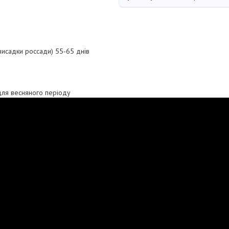
 висадки россади) 55-65 днів
для весняного періоду