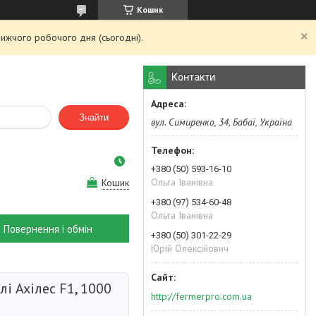
Кошик
ижчого робочого дня (сьогодні).
Контакти
Знайти
вул. Симиренко, 34, Бабаї, Україна
+380 (50) 593-16-10
Ольга Іванівна
Кошик
+380 (97) 534-60-48
Ольга Іванівна
Повернення і обмін
+380 (50) 301-22-29
Юрій Олексійович
і Ахілес F1, 1000
http://fermerpro.com.ua