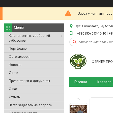
Зараз у компанії нер
вул. Симиренко, 34, Бабаї
+380 (50) 593-16-10
+3
Каталог семян, удобрений,
субстратов
Портфолио
Фотогалерея
ФЕРМЕР ПРО
Новости
Статьи
Презентации и документы
Головна
Каталог 
О нас
Отзывы
Часто задаваемые вопросы