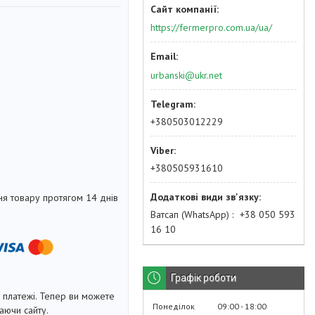
https://fermerpro.com.ua/ua/
urbanski@ukr.net
+380503012229
+380505931610
я товару протягом 14 днів
Ватсап (WhatsApp)
+38 050 593
16 10
Графік роботи
і платежі. Тепер ви можете
Понеділок
09:00
18:00
аючи сайту.