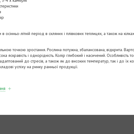
 3-4 х камерні
ктеристики
в
ір
 осінньо-літній період в скляних і плівкових теплицях, а також на кілках
льною точкою зростання. Рослина потужна, збалансована, відкрита. Варто
ка яскравість і однорідність. Колір глибокий і насичений. Особливість то
аптований до стресів, а також як до високих температур, так і до їх кол
кладові успіху на ринку ранньої продукції.
ння