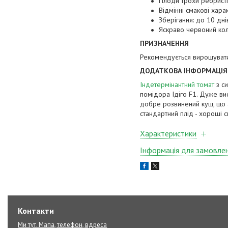
Плоди трохи ребристі,
Відмінні смакові хара
Зберігання: до 10 дні
Яскраво червоний кол
ПРИЗНАЧЕННЯ
Рекомендується вирощувати в
ДОДАТКОВА ІНФОРМАЦІЯ
Індетермінантний томат
з си
помідора Ідіго F1. Дуже висо
добре розвинений кущ, що ад
стандартний плід - хороші с
Характеристики
Інформація для замовле
Контакти
Ми тут. Мапа, телефон, вдреса