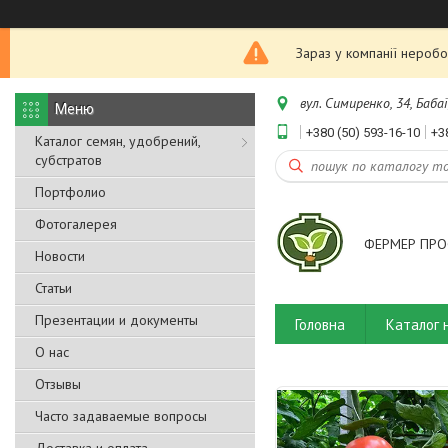
Зараз у компанії неробо
вул. Симиренко, 34, Бабаї
+380 (50) 593-16-10
+3
Каталог семян, удобрений,
субстратов
Портфолио
Фотогалерея
ФЕРМЕР ПРО
Новости
Статьи
Презентации и документы
Головна
Каталог 
О нас
Отзывы
Часто задаваемые вопросы