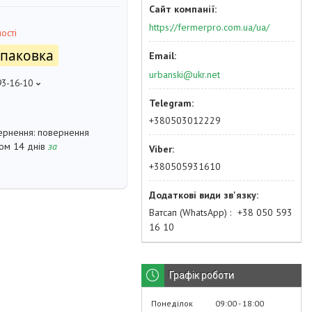
https://fermerpro.com.ua/ua/
ості
упаковка
urbanski@ukr.net
93-16-10
+380503012229
повернення
гом 14 днів
за
+380505931610
Ватсап (WhatsApp)
+38 050 593
16 10
Графік роботи
Понеділок
09:00
18:00