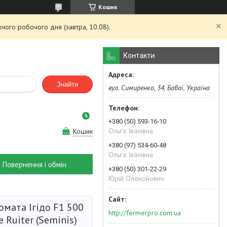
Кошик
чого робочого дня (завтра, 10.08).
Контакти
Знайти
вул. Симиренко, 34, Бабаї, Україна
+380 (50) 593-16-10
Ольга Іванівна
Кошик
+380 (97) 534-60-48
Ольга Іванівна
Повернення і обмін
+380 (50) 301-22-29
Юрій Олексійович
омата Ігідо F1 500
http://fermerpro.com.ua
e Ruiter (Seminis)