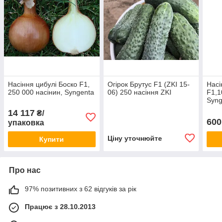
Насіння цибулі Боско F1,
Огірок Брутус F1 (ZKI 15-
Насі
250 000 насінин, Syngenta
06) 250 насіння ZKI
F1,1
Syng
14 117
₴/
600
упаковка
Ціну уточнюйте
Купити
Про нас
97% позитивних з 62 відгуків за рік
Працює з 28.10.2013