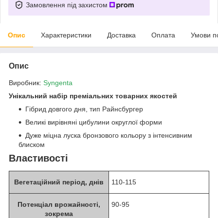
Замовлення під захистом
Опис
Характеристики
Доставка
Оплата
Умови п
Опис
Виробник:
Syngenta
Унікальний набір преміальних товарних якостей
Гібрид довгого дня, тип Райнсбургер
Великі вирівняні цибулини округлої форми
Дуже міцна луска бронзового кольору з інтенсивним
блиском
Властивості
Вегетаційний період, днів
110-115
Потенціал врожайності,
90-95
зокрема