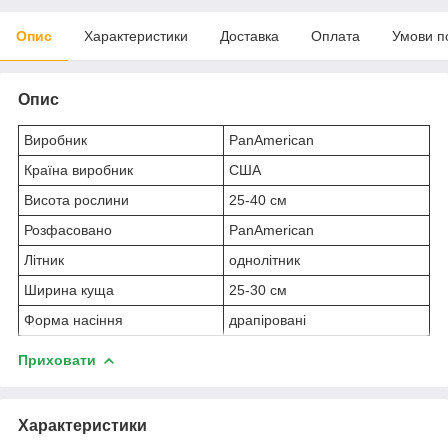
Опис
Характеристики
Доставка
Оплата
Умови п
Опис
Виробник
PanAmerican
Країна виробник
США
Висота рослини
25-40 см
Розфасовано
PanAmerican
Літник
однолітник
Ширина куща
25-30 см
Форма насіння
драпіровані
Приховати
Характеристики