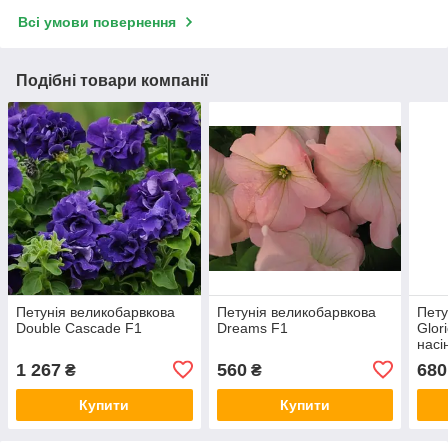
Всі умови повернення
Подібні товари компанії
Петунія великобарвкова
Петунія великобарвкова
Пету
Double Cascade F1
Dreams F1
Glor
насі
1 267
560
680
₴
₴
Купити
Купити