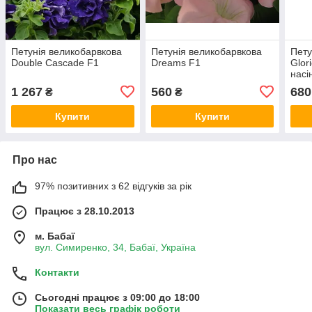
Петунія великобарвкова
Петунія великобарвкова
Пету
Double Cascade F1
Dreams F1
Glor
насі
1 267
560
680
₴
₴
Купити
Купити
Про нас
97% позитивних з 62 відгуків за рік
Працює з 28.10.2013
м. Бабаї
вул. Симиренко, 34, Бабаї, Україна
Контакти
Сьогодні працює з 09:00 до 18:00
Показати весь графік роботи