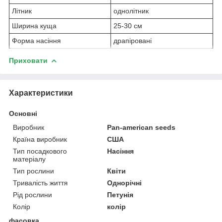
Літник
однолітник
Ширина куща
25-30 см
Форма насіння
драпіровані
Приховати
Характеристики
Основні
Виробник
Pan-american seeds
Країна виробник
США
Тип посадкового
Насіння
матеріалу
Тип рослини
Квіти
Тривалість життя
Однорічні
Рід рослини
Петунія
Колір
колір
фасовка