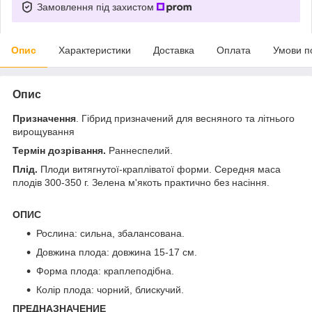
Замовлення під захистом
Опис
Характеристики
Доставка
Оплата
Умови п
Опис
Призначення
. Гібрид призначений для весняного та літнього
вирощування
Термін дозрівання.
Раннеспелий.
Плід.
Плоди витягнутої-крапліватої форми. Середня маса
плодів 300-350 г. Зелена м'якоть практично без насіння.
ОПИС
Рослина: сильна, збалансована.
Довжина плода: довжина 15-17 см.
Форма плода: краплеподібна.
Колір плода: чорний, блискучий.
ПРЕДНАЗНАЧЕНИЕ