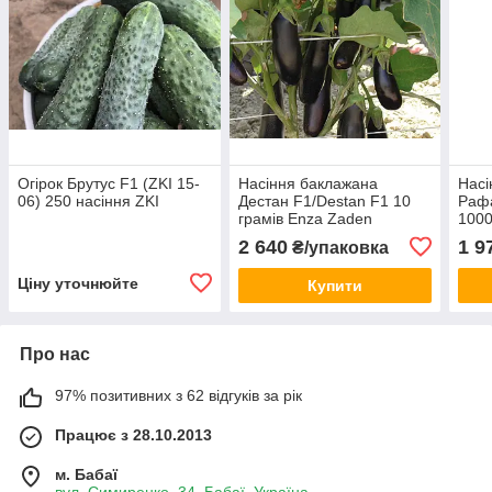
Огірок Брутус F1 (ZKI 15-
Насіння баклажана
Насі
06) 250 насіння ZKI
Дестан F1/Destan F1 10
Раф
грамів Enza Zaden
1000
2 640
1 9
₴/упаковка
Ціну уточнюйте
Купити
Про нас
97% позитивних з 62 відгуків за рік
Працює з 28.10.2013
м. Бабаї
вул. Симиренко, 34, Бабаї, Україна