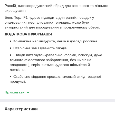
Ранній, високопродуктивний гібрид для весняного та літнього
вирощування.
Блек Перл F1 чудово підходить для ранніх посадок у
опалюваних і неопалюваних теплицях, може бути
використаний для вирощування в продовженому оберті.
ДОДАТКОВА ІНФОРМАЦІЯ
Компактна напіввідкрита, легка в догляді рослина.
Стабільна зав'язуваність плодів.
Плоди витягнутої-крапельної форми, блискучі, дуже
темного фіолетового забарвлення, без шипів на
плодоножці, вирізняються чудовою щільністю й
лежкістю.
Стабільне віддання врожаю, високий вихід товарної
продукції.
Приховати
Характеристики