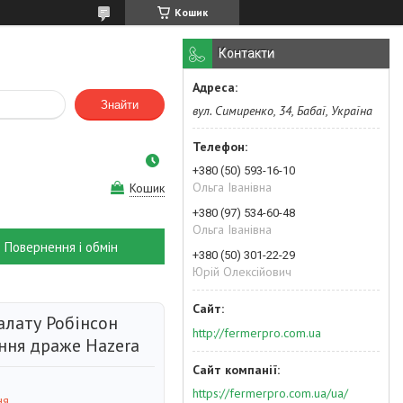
Кошик
Контакти
Знайти
вул. Симиренко, 34, Бабаї, Україна
+380 (50) 593-16-10
Ольга Іванівна
Кошик
+380 (97) 534-60-48
Ольга Іванівна
Повернення і обмін
+380 (50) 301-22-29
Юрій Олексійович
алату Робінсон
http://fermerpro.com.ua
ння драже Hazera
https://fermerpro.com.ua/ua/
ня