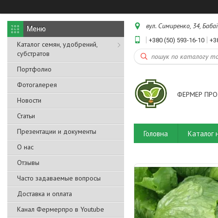
вул. Симиренко, 34, Бабаї
+380 (50) 593-16-10
+3
Каталог семян, удобрений,
субстратов
Портфолио
Фотогалерея
ФЕРМЕР ПРО
Новости
Статьи
Презентации и документы
Головна
Каталог 
О нас
Отзывы
Часто задаваемые вопросы
Доставка и оплата
Канал Фермерпро в Youtube