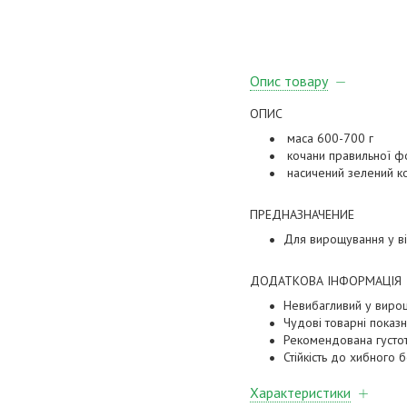
Опис товару
ОПИС
маса 600-700 г
кочани правильної фо
насичений зелений ко
ПРЕДНАЗНАЧЕНИЕ
Для вирощування у від
ДОДАТКОВА ІНФОРМАЦІЯ
Невибагливий у виро
Чудові товарні показ
Рекомендована густот
Стійкість до хибного 
Характеристики