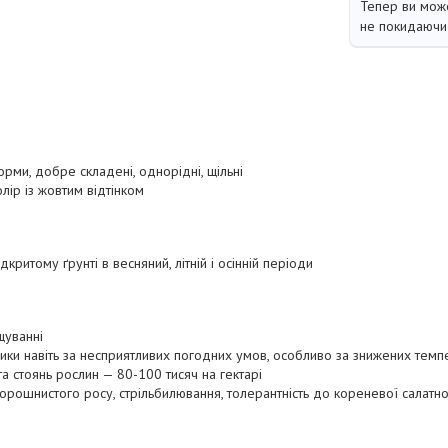
Тепер ви може
не покидаючи 
рми, добре складені, однорідні, щільні
лір із жовтим відтінком
критому ґрунті в весняний, літній і осінній періоди
щуванні
ники навіть за несприятливих погодних умов, особливо за знижених тем
а стоянь рослин — 80-100 тисяч на гектарі
борошнистого росу, стрільбилювання, толерантність до кореневої салатної