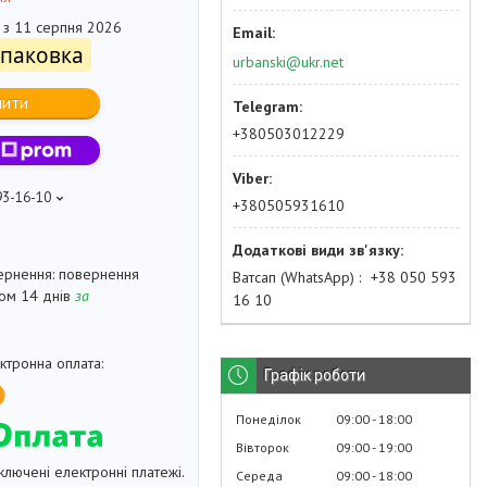
 з 11 серпня 2026
упаковка
urbanski@ukr.net
пити
+380503012229
93-16-10
+380505931610
повернення
Ватсап (WhatsApp)
+38 050 593
гом 14 днів
за
16 10
Графік роботи
Понеділок
09:00
18:00
Вівторок
09:00
19:00
ключені електронні платежі.
Середа
09:00
18:00