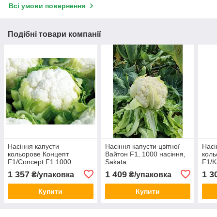
Всі умови повернення
Подібні товари компанії
Насіння капусти
Насіння капусти цвітної
Насі
кольорове Концепт
Вайтон F1, 1000 насіння,
коль
F1/Concept F1 1000
Sakata
F1/K
насіння Sakata
Saka
1 357
1 409
1 3
₴/упаковка
₴/упаковка
Купити
Купити