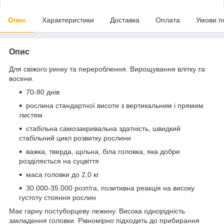
Опис
Характеристики
Доставка
Оплата
Умови п
Опис
Для свіжого ринку та перероблення. Вирощування влітку та
восени.
70-80 днів
рослина стандартної висоти з вертикальним і прямим
листям
стабільна самозакривальна здатність, швидкий
стабільний цикл розвитку рослини
важка, тверда, щільна, біла головка, яка добре
розділяється на суцвіття
маса головки до 2,0 кг
30.000-35.000 розт/га, позитивна реакція на високу
густоту стояння рослин
Має гарну постуборцеву лежину. Висока однорідність
закладення головки. Рівномірно підходить до прибирання