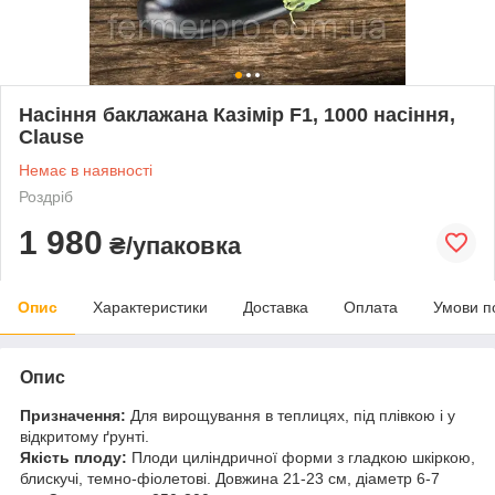
Насіння баклажана Казімір F1, 1000 насіння,
Clause
Немає в наявності
Роздріб
1 980
₴/упаковка
Опис
Характеристики
Доставка
Оплата
Умови п
Опис
Призначення:
Для вирощування в теплицях, під плівкою і у
відкритому ґрунті.
Якість плоду:
Плоди циліндричної форми з гладкою шкіркою,
блискучі, темно-фіолетові. Довжина 21-23 см, діаметр 6-7