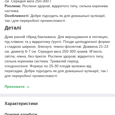
см. Середня вага 250-300 г.
Рослина:
Рослини здорові, відкритого типу, сильна коренева
система.
Особливості:
Добре підходить як для домашньої кулінарії,
так і для переробної промисловості.
Деталі
Дуже ранній гібрид баклажана. Для вирощування в теплицях,
під плівкою та у відкритому ґрунті. Плоди циліндричної форми
з гладкою шкіркою, блискучі, темно-фіолетові. Довжина 21-23
см, діаметр 6-7 см. Середня вага 250-300 грамів. М'якоть
світла, ніжна, без гіркоти. Рослини здорові, відкритого типу,
сильна коренева система. Тривалий період
плодоносіння. Формує по 25-30 плодів залежно від
пересадки. Добре підходить як для домашньої кулінарії, так і
для переробної промисловості.
Приховати
Характеристики
Основні атрибути