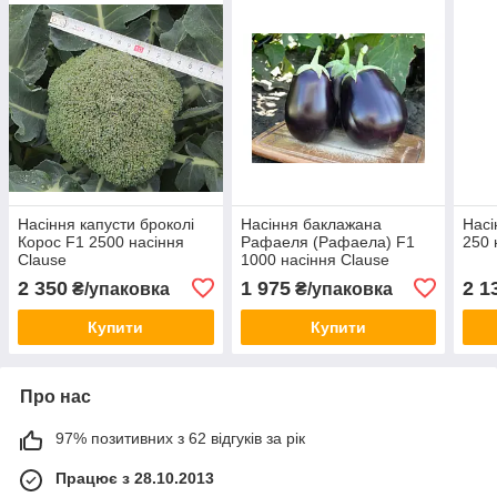
Насіння капусти броколі
Насіння баклажана
Насі
Корос F1 2500 насіння
Рафаеля (Рафаела) F1
250 
Clause
1000 насіння Clause
2 350
1 975
2 1
₴/упаковка
₴/упаковка
Купити
Купити
Про нас
97% позитивних з 62 відгуків за рік
Працює з 28.10.2013