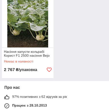
фруктозою, сполуками сірки, солями калію,
вітамінами В1, В2, РР, аскорбінову кислоту. За
вмістом вітаміну С кольрабі перевершує лимон
і апельсин.
На смак нагадує кочеригу капусти, але більш
соковита, солодкувата, без гостроти,
характерною для білокачанної капусти.
Насіння капусти кольрабі
Корист F1 2500 насіння Bejo
Немає в наявності
2 767
₴/упаковка
Про нас
97% позитивних з 62 відгуків за рік
Працює з 28.10.2013