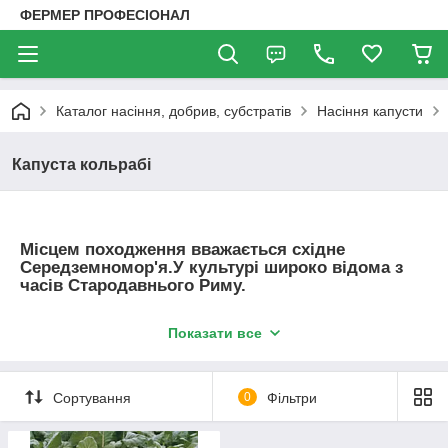
ФЕРМЕР ПРОФЕСІОНАЛ
Каталог насіння, добрив, субстратів
Насіння капусти
Капуста кольрабі
Місцем походження вважається східне
Середземномор'я.У культурі широко відома з
часів Стародавнього Риму.
Листя витягнуті великі темно-зелені, більш
пристосована до холодного клімату, стебло
Показати все
утворюється швидше качана.
Їстівна частина кольрабі — стебло, що в
надземній частині набуває кулясту або
Сортування
0
Фільтри
реповидную форму. Є цінним дієтичним
продуктом, м'якоть багата глюкозою,