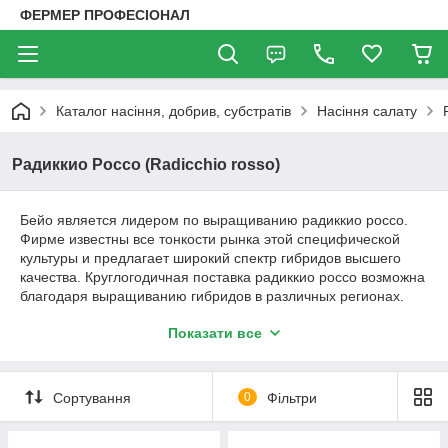
ФЕРМЕР ПРОФЕСІОНАЛ
Каталог насіння, добрив, субстратів
Насіння салату
Радиккио Россо (Radicchio rosso)
Бейо является лидером по выращиванию радиккио россо.
Фирме известны все тонкости рынка этой специфической
культуры и предлагает широкий спектр гибридов высшего
качества. Круглогодичная поставка радиккио россо возможна
благодаря выращиванию гибридов в различных регионах.
Bejo всегда рада предоставить Вам свою помощь и
Показати все
рекомендации в выращивании. Радиккио первоначально
известен как итальянский цикорий в виду его итальянского
происхождения. Популярность данной культуры быстро
растет и в других странах. Цей дивовижний овоч з його
Сортування
0
Фільтри
унікальними листям кольору рубіна додасть яскравість і
додасть родзинку в будь-яку страву. Також часто