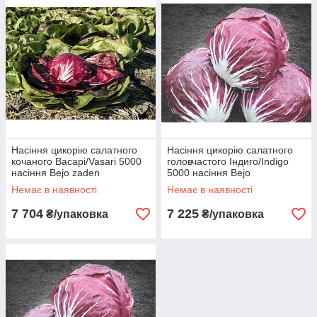
використовується для додання змішаним салатів більшої
візуальної привабливості.
Насіння цикорію салатного
Насіння цикорію салатного
кочаного Васарі/Vasari 5000
головчастого Індиго/Indigo
насіння Bejo zaden
5000 насіння Bejo
Немає в наявності
Немає в наявності
7 704
7 225
₴/упаковка
₴/упаковка