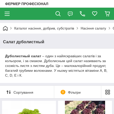
ФЕРМЕР ПРОФЕСІОНАЛ
Каталог насіння, добрив, субстратів
Насіння салату
Салат дуболистный
Дуболистный салат
– один з найяскравіших салатів і за
кольором, і за смаком. Дуболисным цей салат називають за
схожість листя з листям дуба. Це – малокалорійний продукт,
багатий грубими волокнами. У ньому містяться вітаміни А, В,
С, D, Е і К.
Сортування
0
Фільтри