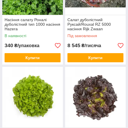
Насіння салату Роналі
Салат дуболістний
дуболістний тип 1000 насіння
Руксай/Rouxal RZ 5000
Hazera
насіння Rijk Zwaan
В наявності
Під замовлення
340
8 545
₴/упаковка
₴/тисяча
Купити
Купити