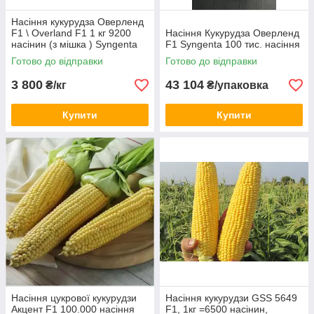
Насіння кукурудза Оверленд
F1 \ Overland F1 1 кг 9200
Насіння Кукурудза Оверленд
насінин (з мішка ) Syngenta
F1 Syngenta 100 тис. насіння
Готово до відправки
Готово до відправки
3 800
43 104
₴/кг
₴/упаковка
Купити
Купити
Насіння цукрової кукурудзи
Насіння кукурудзи GSS 5649
Акцент F1 100.000 насіння
F1, 1кг =6500 насінин,