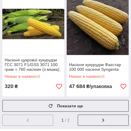
Насіння цукрової кукурудзи
ГСС 3071 F1/GSS 3071 100
Насіння кукурудзи Фаєстар
грам = 760 насінин (з мішка),
100 000 насіння Syngenta
Syngenta
Немає в наявності
Немає в наявності
320
47 684
₴
₴/упаковка
Показати ще
1
/ 2