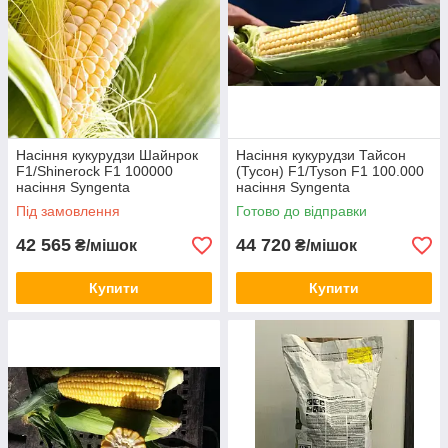
Насіння кукурудзи Шайнрок
Насіння кукурудзи Тайсон
F1/Shinerock F1 100000
(Тусон) F1/Tyson F1 100.000
насіння Syngenta
насіння Syngenta
Під замовлення
Готово до відправки
42 565
44 720
₴/мішок
₴/мішок
Купити
Купити