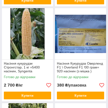
Купити
Купити
Насіння кукурудзи
Насіння Кукурудза Оверленд
Стронгстар, 1 кг =5400
F1 \ Overland F1 !00 грам=
насінин, Syngenta
920 насінин (з мішка )
Syngenta
Готово до відправки
Готово до відправки
2 700
380
₴/кг
₴/упаковка
Купити
Купити