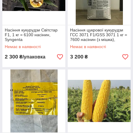
Насіння кукурудзи Світстар
Насіння цукрової кукурудзи
F1, 1 кг = 6100 насінин,
ГСС 3071 F1/GSS 3071 1 кг =
Syngenta
7600 насінин (з мішка),
Syngenta
Немає в наявності
Немає в наявності
2 300
3 200
₴/упаковка
₴