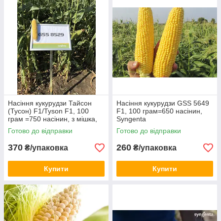
Насіння кукурудзи Тайсон
Насіння кукурудзи GSS 5649
(Тусон) F1/Tyson F1, 100
F1, 100 грам=650 насінин,
грам =750 насінин, з мішка,
Syngenta
Syngenta
Готово до відправки
Готово до відправки
370
260
₴/упаковка
₴/упаковка
Купити
Купити